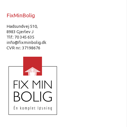
FixMinBolig
Hadsundvej 510,
8983 Gjerlev J
Tlf.: 70 345 635
info@fixminbolig.dk
CVR nr.: 37198676