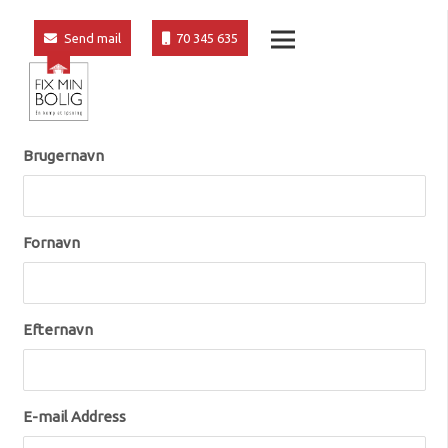
Send mail
70 345 635
Brugernavn
Fornavn
Efternavn
E-mail Address