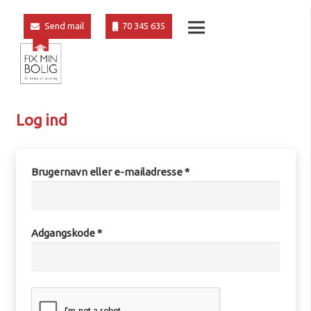
Send mail
70 345 635
Log ind
Brugernavn eller e-mailadresse
*
Adgangskode
*