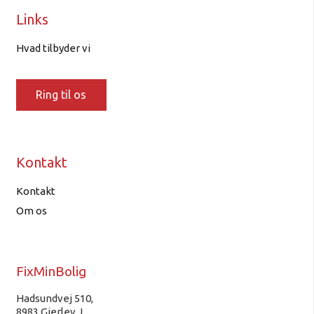
Links
Hvad tilbyder vi
Ring til os
Kontakt
Kontakt
Om os
FixMinBolig
Hadsundvej 510,
8983 Gjerlev J