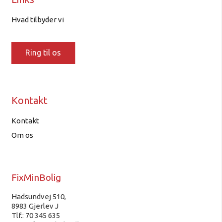
Hvad tilbyder vi
Ring til os
Kontakt
Kontakt
Om os
FixMinBolig
Hadsundvej 510,
8983 Gjerlev J
Tlf.: 70 345 635